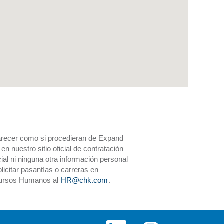
parecer como si procedieran de Expand
 nuestro sitio oficial de contratación
al ni ninguna otra información personal
licitar pasantías o carreras en
ecursos Humanos al
HR@chk.com
.
S
S