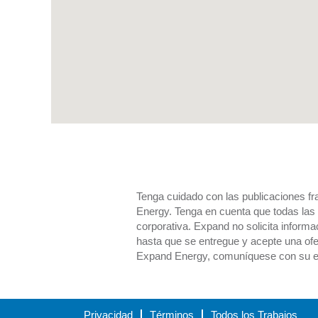
mapa
para
búsquedas.
Tenga cuidado con las publicaciones f
Energy. Tenga en cuenta que todas las 
corporativa. Expand no solicita inform
hasta que se entregue y acepte una ofert
Expand Energy, comuníquese con su es
Privacidad
Términos
Todos los Trabajos