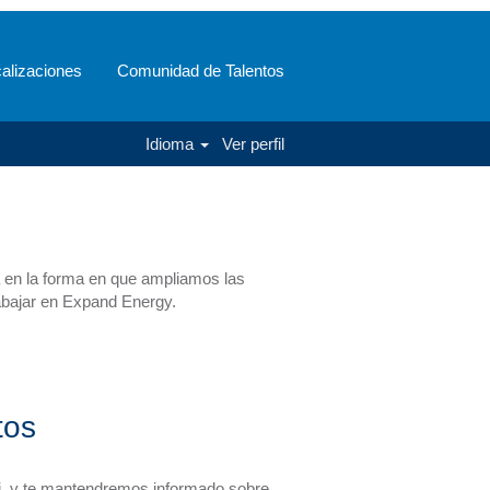
 oportunidades
alizaciones
Comunidad de Talentos
asequible, confiable y con bajas
Idioma
Ver perfil
los mayores desafíos globales de hoy y
ia en la forma en que ampliamos las
abajar en Expand Energy.
tos
ti, y te mantendremos informado sobre