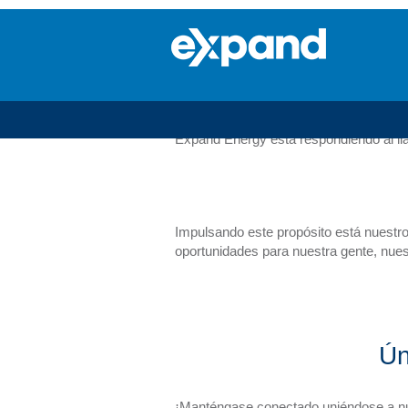
Ampliando el 
El mundo tiene poca energía. Miles de 
emisiones de carbono, lo cual es funda
Expand Energy está respondiendo al ll
Impulsando este propósito está nuestro
oportunidades para nuestra gente, nu
Ún
¡Manténgase conectado uniéndose a nue