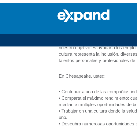
Operaciones
de
Operaciones de C
Campo
Nuestras posiciones de campo incluyen
manteniendo nuestros sitios de trabajo
nuestro objetivo es ayudar a los empl
cultura representa la inclusión, divers
talentos personales y profesionales d
En Chesapeake, usted:
• Contribuir a una de las compañías i
• Comparta el máximo rendimiento: cu
mediante múltiples oportunidades de bo
• Trabajar en una cultura donde la salu
uno.
• Descubra numerosas oportunidades pa