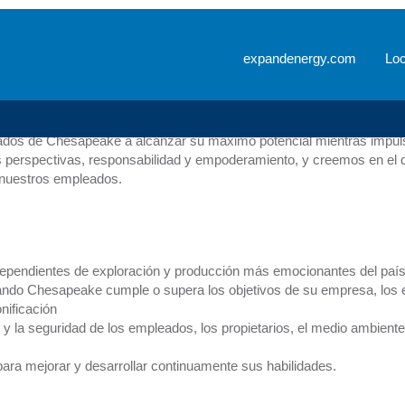
ampo
expandenergy.com
Loc
 una variedad de entornos de trabajo, desde oficinas de campo hasta
. Desde nuestros programas de capacitación hasta nuestras iniciativ
eados de Chesapeake a alcanzar su máximo potencial mientras impuls
as perspectivas, responsabilidad y empoderamiento, y creemos en el d
e nuestros empleados.
ndependientes de exploración y producción más emocionantes del país
ando Chesapeake cumple o supera los objetivos de su empresa, los
nificación
d y la seguridad de los empleados, los propietarios, el medio ambiente
ra mejorar y desarrollar continuamente sus habilidades.