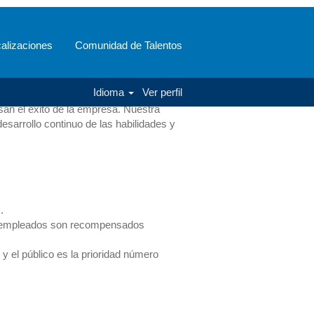
alizaciones
Comunidad de Talentos
 pasar el día atendiendo y
Idioma
Ver perfil
as de asesoramiento profesional,
an el éxito de la empresa. Nuestra
esarrollo continuo de las habilidades y
.
 empleados son recompensados ​​
 y el público es la prioridad número